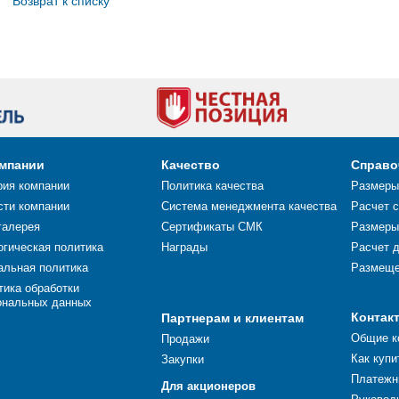
Возврат к списку
омпании
Качество
Справо
рия компании
Политика качества
Размеры
сти компании
Система менеджмента качества
Расчет 
галерея
Сертификаты СМК
Размеры
огическая политика
Награды
Расчет 
альная политика
Размеще
тика обработки
ональных данных
Контак
Партнерам и клиентам
Общие к
Продажи
Как купи
Закупки
Платежн
Для акционеров