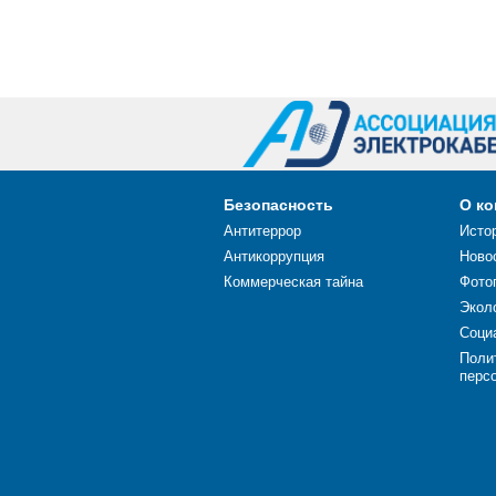
Безопасность
О к
Антитеррор
Исто
Антикоррупция
Ново
Коммерческая тайна
Фото
Экол
Соци
Поли
перс