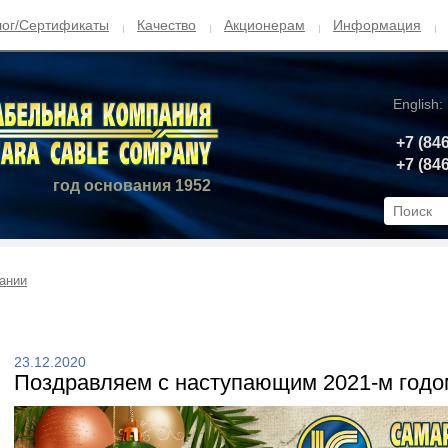
лог/Сертификаты
Качество
Акционерам
Информация
English:
+7 (84
+7 (84
год основания 1952
ании
23.12.2020
Поздравляем с наступающим 2021-м годо